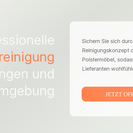
ssionelle
Sichern Sie sich dur
Reinigungskonzept di
reinigung
Polstermöbel, sodass
ingen
und
Lieferanten wohlfühl
mgebung
JETZT O