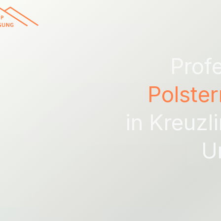
Profe
Polster
in
Kreuzl
U