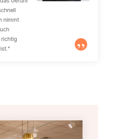
 das Gefühl
schnell
n nimmt
auch
richtig
”
ist."